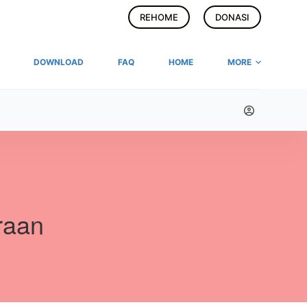
REHOME
DONASI
DOWNLOAD
FAQ
HOME
MORE
raan