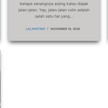
betapa senangnya anjing kalau diajak
jalan-jalan. Yep, jalan-jalan rutin adalah
salah satu hal yang…
LAI_HOSTING
NOVEMBER 19, 2020