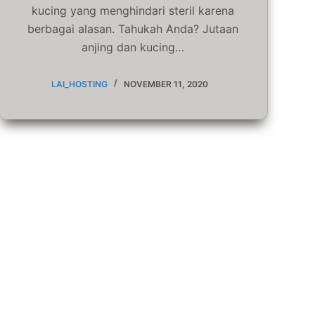
kucing yang menghindari steril karena
berbagai alasan. Tahukah Anda? Jutaan
anjing dan kucing…
LAI_HOSTING
NOVEMBER 11, 2020