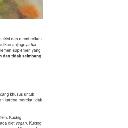
utrisi dan memberikan
adikan anjingnya
full
uplemen-suplemen yang
m dan tidak seimbang
ncang khusus untuk
ian karena mereka tidak
tein. Kucing
pada diet
vegan
. Kucing