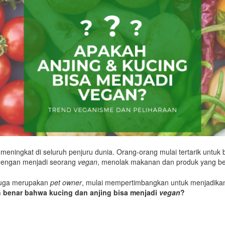
eningkat di seluruh penjuru dunia. Orang-orang mulai tertarik untuk b
dengan menjadi seorang
vegan
, menolak makanan dan produk yang be
juga merupakan
pet owner
, mulai mempertimbangkan untuk menjadika
 benar bahwa kucing dan anjing bisa menjadi
vegan
?