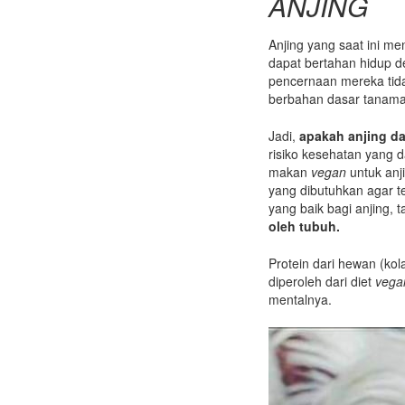
ANJING
Anjing yang saat ini me
dapat bertahan hidup de
pencernaan mereka tid
berbahan dasar tanama
Jadi,
apakah anjing d
risiko kesehatan yang
makan
vegan
untuk anj
yang dibutuhkan agar t
yang baik bagi anjing, t
oleh tubuh.
Protein dari hewan (kola
diperoleh dari diet
vega
mentalnya.