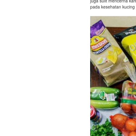
juga sulit mencerna kar
pada kesehatan kucing j