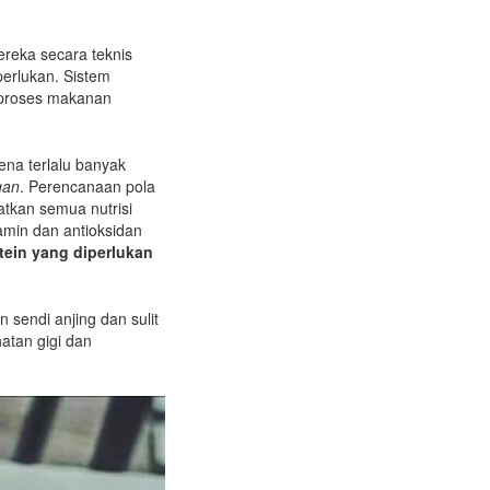
ereka secara teknis
perlukan. Sistem
mproses makanan
ena terlalu banyak
gan
. Perencanaan pola
atkan semua nutrisi
amin dan antioksidan
tein yang diperlukan
n sendi anjing dan sulit
atan gigi dan