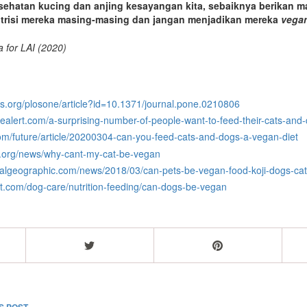
sehatan kucing dan anjing kesayangan kita, sebaiknya berikan 
trisi mereka masing-masing dan jangan menjadikan mereka
vega
a for LAI (2020)
los.org/plosone/article?id=10.1371/journal.pone.0210806
cealert.com/a-surprising-number-of-people-want-to-feed-their-cats-and
om/future/article/20200304-can-you-feed-cats-and-dogs-a-vegan-diet
a.org/news/why-cant-my-cat-be-vegan
nalgeographic.com/news/2018/03/can-pets-be-vegan-food-koji-dogs-cats
pet.com/dog-care/nutrition-feeding/can-dogs-be-vegan
US
POST