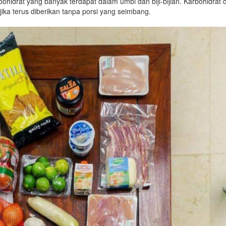
bohidrat yang banyak terdapat dalam umbi dan biji-bijian. Karbohidrat 
ika terus diberikan tanpa porsi yang seimbang.