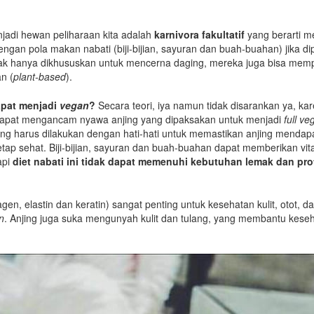
njadi hewan peliharaan kita adalah
karnivora fakultatif
yang berarti m
ngan pola makan nabati (biji-bijian, sayuran dan buah-buahan) jika di
ak hanya dikhususkan untuk mencerna daging, mereka juga bisa me
n (
plant-based
).
apat menjadi
vegan
?
Secara teori, iya namun tidak disarankan ya, kar
 dapat mengancam nyawa anjing yang dipaksakan untuk menjadi
full ve
ing harus dilakukan dengan hati-hati untuk memastikan anjing mendap
etap sehat. Biji-bijian, sayuran dan buah-buahan dapat memberikan vit
api
diet nabati ini tidak dapat memenuhi kebutuhan lemak dan pro
gen, elastin dan keratin) sangat penting untuk kesehatan kulit, otot, da
n
. Anjing juga suka mengunyah kulit dan tulang, yang membantu keseh