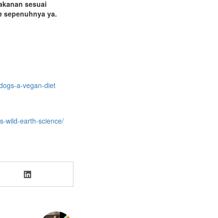
makanan sesuai
n
sepenuhnya ya.
-dogs-a-vegan-diet
-wild-earth-science/