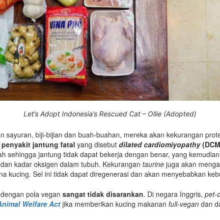
Let’s Adopt Indonesia’s Rescued Cat – Ollie (Adopted)
n sayuran, biji-bijian dan buah-buahan, mereka akan kekurangan prot
g
penyakit jantung fatal
yang disebut
dilated cardiomiyopathy
(DCM
mah sehingga jantung tidak dapat bekerja dengan benar, yang kemudi
h dan kadar oksigen dalam tubuh. Kekurangan
taurine
juga akan mengak
na kucing. Sel ini tidak dapat diregenerasi dan akan menyebabkan keb
 dengan pola vegan
sangat
tidak disarankan
. Di negara Inggris,
pet-
Animal Welfare Act
jika memberikan kucing makanan
full-vegan
dan da