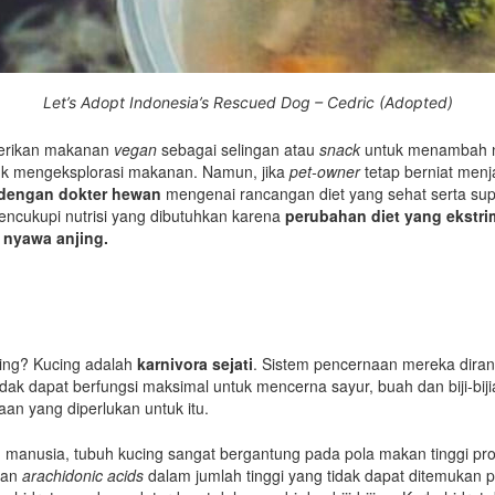
Let’s Adopt Indonesia’s Rescued Dog – Cedric (Adopted)
erikan makanan
vegan
sebagai selingan atau
snack
untuk menambah n
uk mengeksplorasi makanan. Namun, jika
pet-owner
tetap berniat menj
 dengan dokter hewan
mengenai rancangan diet yang sehat serta s
mencukupi nutrisi yang dibutuhkan karena
perubahan diet yang ekstri
nyawa anjing.
ing? Kucing adalah
karnivora sejati
. Sistem pencernaan mereka dira
dak dapat berfungsi maksimal untuk mencerna sayur, buah dan biji-bij
an yang diperlukan untuk itu.
n manusia, tubuh kucing sangat bergantung pada pola makan tinggi pro
dan
arachidonic acids
dalam jumlah tinggi yang tidak dapat ditemukan 