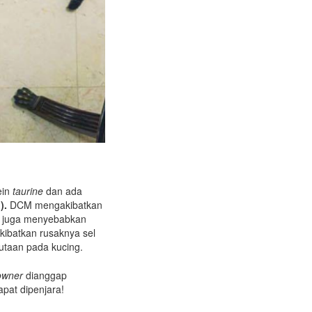
ein
taurine
dan ada
).
DCM mengakibatkan
an juga menyebabkan
ibatkan rusaknya sel
utaan pada kucing.
owner
dianggap
pat dipenjara!