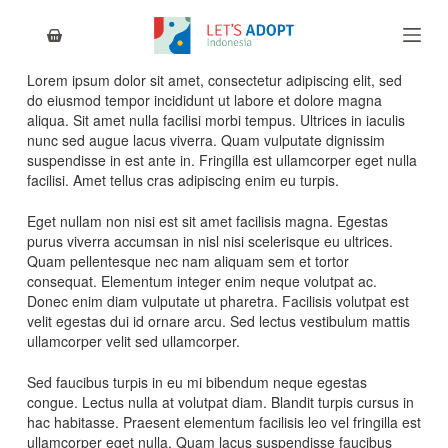
S
k
i
p
Lorem ipsum dolor sit amet, consectetur adipiscing elit, sed
t
do eiusmod tempor incididunt ut labore et dolore magna
o
aliqua. Sit amet nulla facilisi morbi tempus. Ultrices in iaculis
c
nunc sed augue lacus viverra. Quam vulputate dignissim
o
suspendisse in est ante in. Fringilla est ullamcorper eget nulla
n
facilisi. Amet tellus cras adipiscing enim eu turpis.
t
e
Eget nullam non nisi est sit amet facilisis magna. Egestas
n
purus viverra accumsan in nisl nisi scelerisque eu ultrices.
t
Quam pellentesque nec nam aliquam sem et tortor
consequat. Elementum integer enim neque volutpat ac.
Donec enim diam vulputate ut pharetra. Facilisis volutpat est
velit egestas dui id ornare arcu. Sed lectus vestibulum mattis
ullamcorper velit sed ullamcorper.
Sed faucibus turpis in eu mi bibendum neque egestas
congue. Lectus nulla at volutpat diam. Blandit turpis cursus in
hac habitasse. Praesent elementum facilisis leo vel fringilla est
ullamcorper eget nulla. Quam lacus suspendisse faucibus