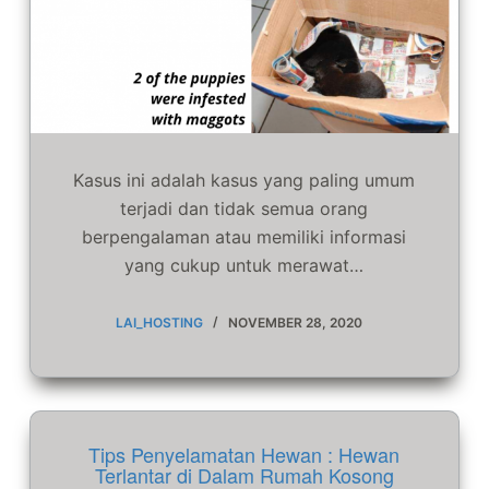
Kasus ini adalah kasus yang paling umum
terjadi dan tidak semua orang
berpengalaman atau memiliki informasi
yang cukup untuk merawat…
LAI_HOSTING
NOVEMBER 28, 2020
Tips Penyelamatan Hewan : Hewan
Terlantar di Dalam Rumah Kosong