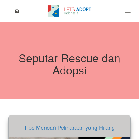
S
k
i
p
t
o
c
o
Seputar Rescue dan
n
t
Adopsi
e
n
t
Tips Mencari Peliharaan yang Hilang