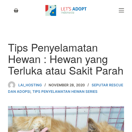
S
k
i
p
t
o
c
Tips Penyelamatan
o
n
Hewan : Hewan yang
t
e
Terluka atau Sakit Parah
n
t
LAI_HOSTING
NOVEMBER 28, 2020
SEPUTAR RESCUE
DAN ADOPSI
,
TIPS PENYELAMATAN HEWAN SERIES