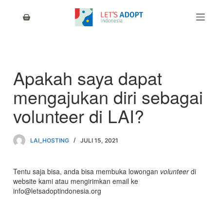
S
k
i
p
t
o
c
Apakah saya dapat
o
n
mengajukan diri sebagai
t
e
volunteer di LAI?
n
t
LAI_HOSTING
JULI 15, 2021
Tentu saja bisa, anda bisa membuka lowongan
volunteer
di
website kami atau mengirimkan email ke
info@letsadoptindonesia.org