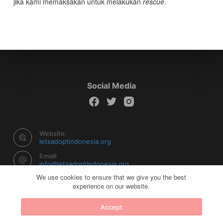
jika kami memaksakan untuk melakukan
rescue
.
Social Media
Website:
letsadoptindonesia.org
Email:
info@letsadoptindonesia.org
We use cookies to ensure that we give you the best
experience on our website.
Copyright © 2026 Let's Adopt Indonesia - Powered by
Accept
Creative Themes