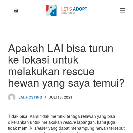
S
k
i
p
t
o
c
Apakah LAI bisa turun
o
n
ke lokasi untuk
t
e
melakukan rescue
n
t
hewan yang saya temui?
LAI_HOSTING
JULI 15, 2021
Tidak bisa. Kami tidak memiliki tenaga relawan yang bisa
dikerahkan untuk melakukan
rescue
lapangan, kami juga
tidak memiliki
shelter
yang dapat menampung hewan tersebut