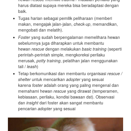
harus diatasi supaya mereka bisa beradaptasi dengan
baik.
Tugas harian sebagai pemilik peliharaan (memberi
makan, mengajak jalan-jalan,
check-up
, memandikan,
mengobati dan melatih).
Foster
yang sudah berpengalaman memelihara hewan
sebelumnya juga diharapkan untuk membantu
hewan
rescue
dengan melakukan
basic training
(seperti
perintah-perintah simple, mengkoreksi perilaku
merusak,
potty training
, pelatihan jalan menggunakan
tali /
leash
)
Tetap berkomunikasi dan membantu organisasi
rescue /
shelter
untuk mencarikan
adopter
yang sesuai
karena
foster
adalah orang yang paling mengenal dan
memahami hewan
rescue
yang dirawat (temperamen,
kebiasaan, perilaku, kondisi bawaan dst). Observasi
dan
insight
dari foster akan sangat membantu
pencarian
adopter
yang sesuai