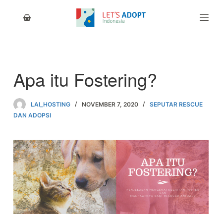
S
k
i
p
t
o
c
Apa itu Fostering?
o
n
t
LAI_HOSTING
NOVEMBER 7, 2020
SEPUTAR RESCUE
e
DAN ADOPSI
n
t