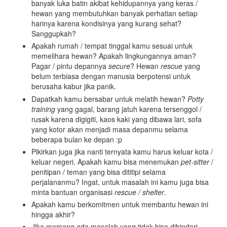
banyak luka batin akibat kehidupannya yang keras /
hewan yang membutuhkan banyak perhatian setiap
harinya karena kondisinya yang kurang sehat?
Sanggupkah?
Apakah rumah / tempat tinggal kamu sesuai untuk
memelihara hewan? Apakah lingkungannya aman?
Pagar / pintu depannya
secure
? Hewan
rescue
yang
belum terbiasa dengan manusia berpotensi untuk
berusaha kabur jika panik.
Dapatkah kamu bersabar untuk melatih hewan?
Potty
training
yang gagal, barang jatuh karena tersenggol /
rusak karena digigiti, kaos kaki yang dibawa lari, sofa
yang kotor akan menjadi masa depanmu selama
beberapa bulan ke depan :p
Pikirkan juga jika nanti ternyata kamu harus keluar kota /
keluar negeri. Apakah kamu bisa menemukan
pet-sitter
/
penitipan / teman yang bisa dititipi selama
perjalananmu? Ingat, untuk masalah ini kamu juga bisa
minta bantuan organisasi
rescue / shelter
.
Apakah kamu berkomitmen untuk membantu hewan ini
hingga akhir?
Jika memang ada masalah yang tidak bisa dihindari,